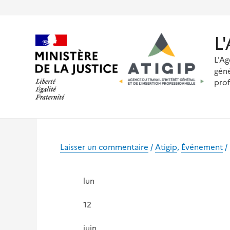
Aller
au
contenu
L
L'Ag
géné
prof
Laisser un commentaire
/
Atigip
,
Événement
/
lun
12
juin