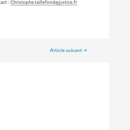
tact :
Christophe.taillefond@justice.fr
Article suivant
→