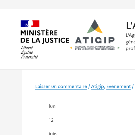
Aller
au
contenu
L
L'Ag
géné
prof
Laisser un commentaire
/
Atigip
,
Événement
/
lun
12
juin