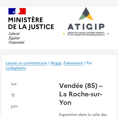
Aller
au
contenu
Laisser un commentaire
/
Atigip
,
Événement
/ Par
codephenix
Vendée (85) –
lun
La Roche-sur-
12
Yon
juin
Exposition dans la salle des