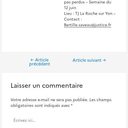
pas perdus – Semaine du
12 juin
Lieu : TJ La Roche sur Yon –
Contact :
Bertille.saveau@justice.fr
←
Article
Navigation
Article suivant
→
précédent
de
l’article
Laisser un commentaire
Votre adresse e-mail ne sera pas publiée.
Les champs
obligatoires sont indiqués avec
*
Écrivez
ici…