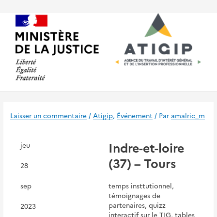
Aller
au
contenu
Laisser un commentaire
/
Atigip
,
Événement
/ Par
amalric_m
Indre-et-loire
jeu
(37) – Tours
28
sep
temps insttutionnel,
témoignages de
partenaires, quizz
2023
interactif sur le TIG, tables