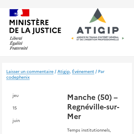
Aller
au
contenu
Laisser un commentaire
/
Atigip
,
Événement
/ Par
codephenix
Manche (50) –
jeu
Regnéville-sur-
15
Mer
juin
Temps institutionnels,