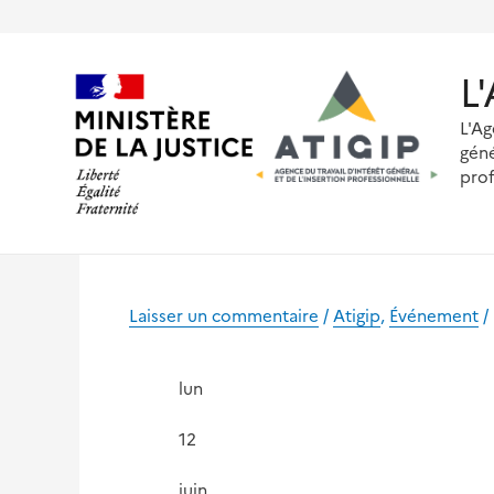
Aller
au
contenu
L
L'Ag
géné
prof
Laisser un commentaire
/
Atigip
,
Événement
/
lun
12
juin