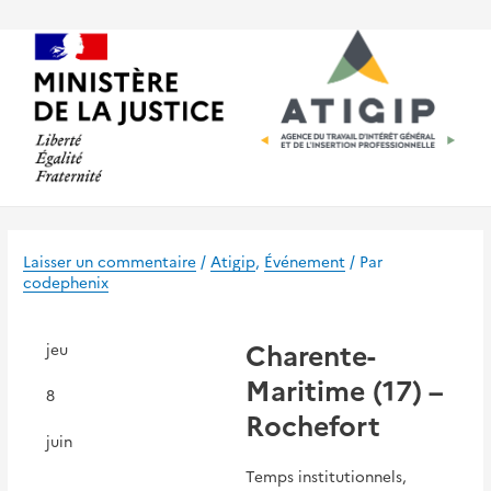
Aller
au
contenu
Laisser un commentaire
/
Atigip
,
Événement
/ Par
codephenix
Charente-
jeu
Maritime (17) –
8
Rochefort
juin
Temps institutionnels,