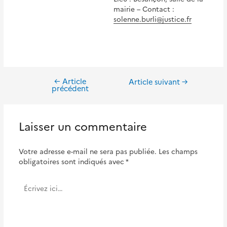
mairie – Contact :
solenne.burli@justice.fr
←
Article
Navigation
Article suivant
→
précédent
de
l’article
Laisser un commentaire
Votre adresse e-mail ne sera pas publiée.
Les champs
obligatoires sont indiqués avec
*
Écrivez
ici…