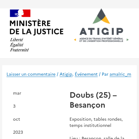
Aller
au
contenu
Laisser un commentaire
/
Atigip
,
Événement
/ Par
amalric_m
Doubs (25) –
mar
Besançon
3
oct
Exposition, tables rondes,
temps institutionnel
2023
Lieu : Besançon, salle de la