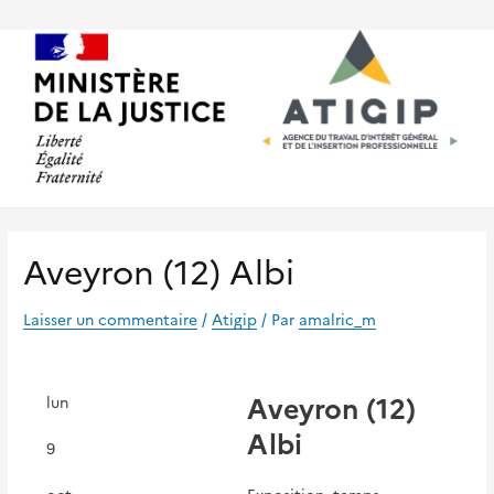
Aller
au
contenu
Aveyron (12) Albi
Laisser un commentaire
/
Atigip
/ Par
amalric_m
Aveyron (12)
lun
Albi
9