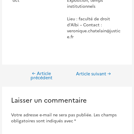
oct
Exposition, temps
institutionnels
Lieu : faculté de droit
d’Albi – Contact :
veronique.chatelain@justic
e.fr
←
Article
Navigation
Article suivant
→
précédent
de
l’article
Laisser un commentaire
Votre adresse e-mail ne sera pas publiée.
Les champs
obligatoires sont indiqués avec
*
Écrivez