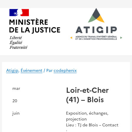
Aller
au
contenu
Atigip
,
Événement
/ Par
codephenix
Loir-et-Cher
mar
(41) – Blois
20
juin
Exposition, échanges,
projection
Lieu : TJ de Blois – Contact
: