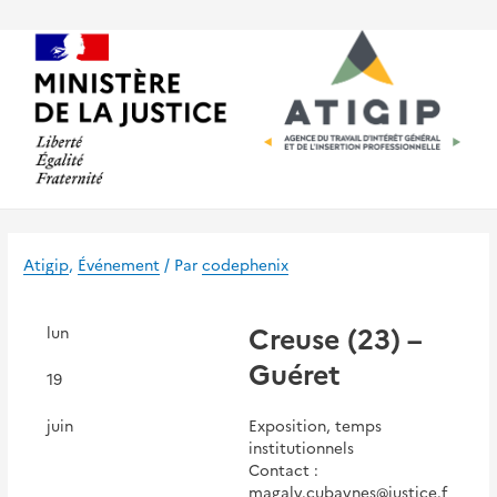
Aller
au
contenu
Atigip
,
Événement
/ Par
codephenix
Creuse (23) –
lun
Guéret
19
juin
Exposition, temps
institutionnels
Contact :
magaly.cubaynes@justice.f